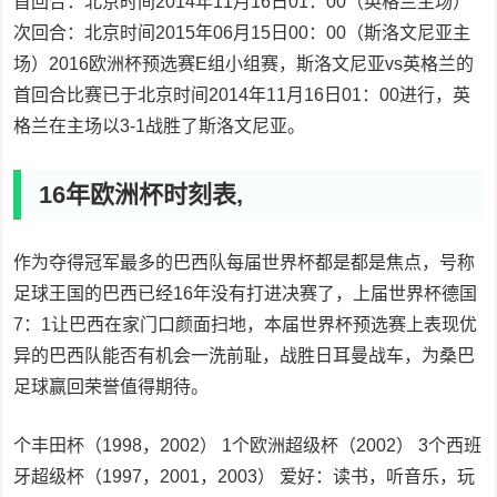
首回合：北京时间2014年11月16日01：00（英格兰主场）
次回合：北京时间2015年06月15日00：00（斯洛文尼亚主
场）2016欧洲杯预选赛E组小组赛，斯洛文尼亚vs英格兰的
首回合比赛已于北京时间2014年11月16日01：00进行，英
格兰在主场以3-1战胜了斯洛文尼亚。
16年欧洲杯时刻表,
作为夺得冠军最多的巴西队每届世界杯都是都是焦点，号称
足球王国的巴西已经16年没有打进决赛了，上届世界杯德国
7：1让巴西在家门口颜面扫地，本届世界杯预选赛上表现优
异的巴西队能否有机会一洗前耻，战胜日耳曼战车，为桑巴
足球赢回荣誉值得期待。
个丰田杯（1998，2002） 1个欧洲超级杯（2002） 3个西班
牙超级杯（1997，2001，2003） 爱好：读书，听音乐，玩