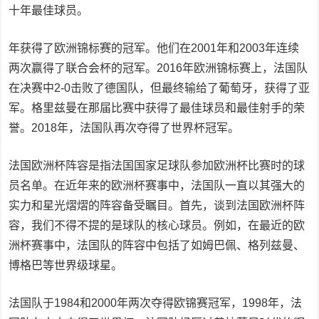
十年最佳球员。
年获得了欧洲锦标赛的冠军。他们在2001年和2003年连续
两次赢得了联合会杯的冠军。2016年欧洲锦标赛上，法国队
在决赛中2-0击败了德国队，但最终输给了葡萄牙，获得了亚
军。格里兹曼在那届比赛中获得了最佳球员和最佳射手的荣
誉。2018年，法国队再次夺得了世界杯冠军。
法国欧洲杯阵容是指法国国家足球队参加欧洲杯比赛时的球
员名单。在近年来的欧洲杯赛事中，法国队一直以其强大的
实力和星光熠熠的阵容备受瞩目。首先，谈到法国欧洲杯阵
容，我们不得不提的是球队的核心球员。例如，在最近的欧
洲杯赛事中，法国队的阵容中包括了如姆巴佩、格列兹曼、
博格巴等世界级球星。
法国队于1984和2000年两次夺得欧锦赛冠军，1998年，法