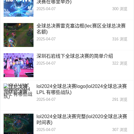
决赛在哪里举办)
2025-04-07
300
浏览
全球总决赛雷克塞边框(lec赛区全球总决赛
名额)
2025-04-07
316
浏览
深圳石岩线下全球总决赛的简单介绍
2025-04-07
322
浏览
lol2024全球总决赛logo(lol2024全球总决赛
LPL 有哪些战队)
2025-04-07
291
浏览
lol2024全球总决赛完整(lol2020全球总决赛
时间表)
2025-04-07
307
浏览